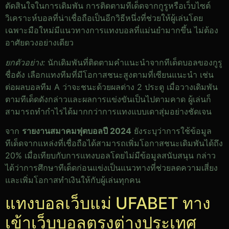
ตัดสินใจในการเดิมพัน การติดตามทีเด็ดจากกูรูหรือเว็บไซต์
วิเคราะห์บอลที่น่าเชื่อถือเป็นอีกวิธีหนึ่งที่ช่วยให้ผู้เล่นโดย
เฉพาะมือใหม่มีแนวทางการแทงบอลที่แม่นยำมากขึ้น ไม่ต้อง
อาศัยดวงอย่างเดียว
ยกตัวอย่าง:
นักเดิมพันที่ติดตามคำแนะนำจากทีเด็ดบอลของกูรู
ชื่อดัง เลือกแทงทีมที่มีโอกาสชนะสูงตามที่เซียนแนะนำ เช่น
ต่อผลบอลทีม A ว่าจะชนะด้วยผลต่าง 2 ประตู เมื่อวางเดิมพัน
ตามทีเด็ดดังกล่าวและผลการแข่งขันเป็นไปตามคาด ผู้เล่นก็
สามารถทำกำไรได้มากกว่าการแทงแบบเดาสุ่มอย่างชัดเจน
จาก
รายงานสมาคมฟุตบอลปี 2024
ยังระบุว่าการใช้ข้อมูล
ทีเด็ดจากแหล่งที่เชื่อถือได้สามารถเพิ่มโอกาสชนะเดิมพันได้ถึง
20% เมื่อเทียบกับการแทงบอลโดยไม่มีข้อมูลสนับสนุน กล่าว
ได้ว่าการศึกษาทีเด็ดก่อนแข่งเป็นแนวทางที่ช่วยลดความเสี่ยง
และเพิ่มโอกาสทำเงินให้กับผู้เล่นทุกคน
แทงบอลเว็บแม่ UFABET ทาง
เข้าเว็บบอลตรงต่างประเทศ