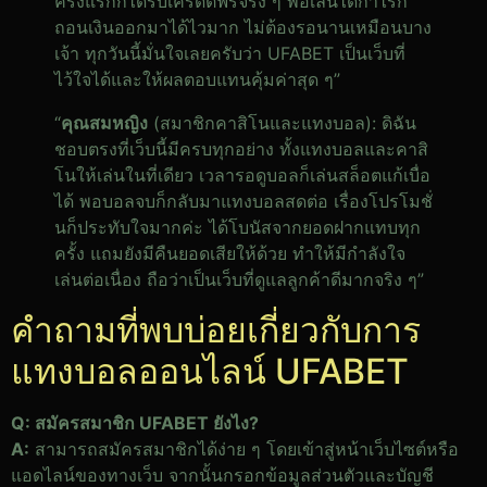
ครั้งแรกก็ได้รับเครดิตฟรีจริง ๆ พอเล่นได้กำไรก็
ถอนเงินออกมาได้ไวมาก ไม่ต้องรอนานเหมือนบาง
เจ้า ทุกวันนี้มั่นใจเลยครับว่า UFABET เป็นเว็บที่
ไว้ใจได้และให้ผลตอบแทนคุ้มค่าสุด ๆ”
“
คุณสมหญิง
(สมาชิกคาสิโนและแทงบอล): ดิฉัน
ชอบตรงที่เว็บนี้มีครบทุกอย่าง ทั้งแทงบอลและคาสิ
โนให้เล่นในที่เดียว เวลารอดูบอลก็เล่นสล็อตแก้เบื่อ
ได้ พอบอลจบก็กลับมาแทงบอลสดต่อ เรื่องโปรโมชั่
นก็ประทับใจมากค่ะ ได้โบนัสจากยอดฝากแทบทุก
ครั้ง แถมยังมีคืนยอดเสียให้ด้วย ทำให้มีกำลังใจ
เล่นต่อเนื่อง ถือว่าเป็นเว็บที่ดูแลลูกค้าดีมากจริง ๆ”
คำถามที่พบบ่อยเกี่ยวกับการ
แทงบอลออนไลน์ UFABET
Q: สมัครสมาชิก UFABET ยังไง?
A:
สามารถสมัครสมาชิกได้ง่าย ๆ โดยเข้าสู่หน้าเว็บไซต์หรือ
แอดไลน์ของทางเว็บ จากนั้นกรอกข้อมูลส่วนตัวและบัญชี