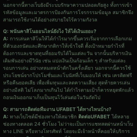
นอกจากนี้ทางเว็บยังมีระบบรักษาความปลอดภัยสูง ทั้งการเข้า
รหัสข้อมูลและมาตรการป้องกันการโจรกรรมข้อมูล สมาชิกจึง
สามารถใช้งานได้อย่างสบายใจไร้ความกังวล
Q: พนันคาสิโนออนไลน์ยังไง ให้ได้เงินเยอะ?
A:
การเล่นคาสิโนให้ได้กำไรมากขึ้นควรเริ่มจากการเลือกเกม
ที่ตัวเองถนัดและศึกษากติกาให้เข้าใจดี ตั้งเป้าหมายกำไรที่
ต้องการและขาดทุนที่ยอมรับได้ในแต่ละวัน จากนั้นบริหารเงิน
เดิมพันอย่างมีวินัย เช่น แบ่งเงินเป็นก้อนเล็ก ๆ สำหรับแต่ละ
รอบการเล่น อย่าเทหมดหน้าตักในครั้งเดียว นอกจากนี้ควรใช้
ประโยชน์จากโปรโมชั่นและโบนัสที่เว็บมอบให้ เช่น เครดิตฟรี
หรือคืนยอดเสีย เพื่อเพิ่มทุนและลดความเสี่ยง สุดท้ายควรเล่น
อย่างมีสติ ไม่โลภมากเกินไป ได้กำไรตามเป้าก็ควรหยุดพักแล้ว
ถอนเงินออกมาเก็บเป็นทุนไว้เล่นต่อในวันถัดไป
Q: สามารถติดต่อทีมงาน UFABET ได้ทางไหนบ้าง?
A:
ทางเว็บไซต์มีช่องทางให้สมาชิก
ติดต่อUFABET
ได้หลาย
ช่องทางตลอด 24 ชั่วโมง ไม่ว่าจะเป็นการแชทสดผ่านหน้าเว็บ
ทาง LINE หรือทางโทรศัพท์ โดยจะมีเจ้าหน้าที่คอยให้บริการ