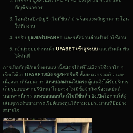
กรอกข้อมูลส่วนตัว เช่น ชื่อ-นามสกุล เบอร์โทร และ
บัญชีธนาคาร
โอนเงินเปิดบัญชี (ไม่มีขั้นต่ำ) พร้อมส่งหลักฐานการโอน
ให้ทีมงาน
รอรับ
ยูสเซอร์UFABET
และรหัสผ่านสำหรับเข้าใช้งาน
เข้าสู่ระบบผ่านหน้า
UFABET เข้าสู่ระบบ
และเริ่มเดิมพัน
ได้ทันที
การเปิดบัญชีกับเว็บตรงแห่งนี้สมัครได้ฟรีไม่มีค่าใช้จ่ายใด ๆ
เรียกได้ว่า
UFABETสมัครยูสเซอร์ฟรี
ทั้งสะดวกรวดเร็ว และ
เนื่องจากที่นี่เป็นการ
แทงบอลผ่านเว็บตรง
ผู้เล่นจึงได้รับบริการ
เต็มรูปแบบจากบริษัทแม่โดยตรง ไม่มีข้อจำกัดเรื่องเอเย่นต์
นอกจากนี้การ
แทงบอลออนไลน์ไม่มีขั้นต่ำ
ยังเปิดโอกาสให้ผู้
เล่นทุกระดับสามารถเริ่มต้นลงทุนได้ตามงบประมาณที่มีอย่าง
สบายใจ