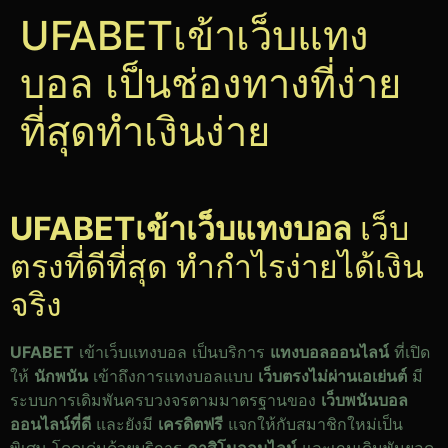
UFABETเข้าเว็บแทง
บอล เป็นช่องทางที่ง่าย
ที่สุดทำเงินง่าย
UFABETเข้าเว็บแทงบอล
เว็บ
ตรงที่ดีที่สุด ทำกำไรง่ายได้เงิน
จริง
UFABET
เข้าเว็บแทงบอล เป็นบริการ
แทงบอลออนไลน์
ที่เปิด
ให้
นักพนัน
เข้าถึงการแทงบอลแบบ
เว็บตรงไม่ผ่านเอเย่นต์
มี
ระบบการเดิมพันครบวงจรตามมาตรฐานของ
เว็บพนันบอล
ออนไลน์ที่ดี
และยังมี
เครดิตฟรี
แจกให้กับสมาชิกใหม่เป็น