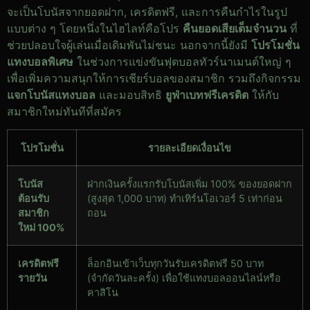
จะเป็นโบนัสจากยอดฝาก, เครดิตฟรี, และการคืนกำไรในรูป
แบบต่าง ๆ โดยหนึ่งในไฮไลท์คือโปร
คืนยอดเสียเต็มจำนวน
ที่
ช่วยปลอบใจผู้เล่นเมื่อเดิมพันไม่ชนะ นอกจากนี้ยังมี
โปรโมชั่น
แทงบอลพิเศษ
ในช่วงการแข่งขันฟุตบอลทัวร์นาเมนต์ใหญ่ ๆ
เพื่อเพิ่มความสนุกให้การเชียร์บอลของสมาชิก รวมถึงกิจกรรม
แจกโบนัสแทงบอล
และมอบสิทธิ
ยูฟ่าเบทฟรีเครดิต
ให้กับ
สมาชิกใหม่ทันทีที่สมัคร
โปรโมชั่น
รายละเอียดเงื่อนไข
โบนัส
ฝากเงินครั้งแรกรับโบนัสเพิ่ม 100% ของยอดฝาก
ต้อนรับ
(สูงสุด 1,000 บาท) ทำเทิร์นโอเวอร์ 5 เท่าก่อน
สมาชิก
ถอน
ใหม่ 100%
เครดิตฟรี
ล็อกอินเข้าเว็บทุกวันรับเครดิตฟรี 50 บาท
รายวัน
(จำกัดวันละครั้ง) เพื่อใช้แทงบอลออนไลน์หรือ
คาสิโน