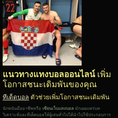
แนวทางแทงบอลออนไลน์
เพิ่ม
โอกาสชนะเดิมพันของคุณ
ทีเด็ดบอล
ตัวช่วยเพิ่มโอกาสชนะเดิมพัน
นักพนันมืออาชีพหรือ
เซียนเว็บแทงบอล
มักเผยแพร่บท
วิเคราะห์และทีเด็ดบอลให้ผู้เล่นทั่วไปได้นำไปใช้ประกอบการ