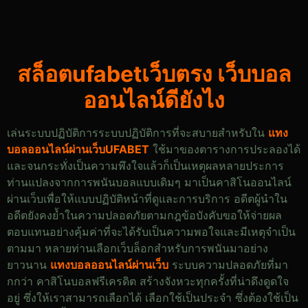
สล็อตufabetเว็บตรง เว็บบอล
ออนไลน์ดียังไง
เล่นระบบปฏิบัติการระบบปฏิบัติการที่จะสบายสำหรับใน
แทง
บอลออนไลน์ผ่านเว็บUFABET
ใช้มาของตารางการประลองได้
และจนกระทั่งเป็นความพึงใจแล้วก็เป็นเหตุผลหลายประการ
ท่านแปลงจากการพนันบอลแบบเดิมๆ มาเป็นคาสิโนออนไลน์
ผ่านเว็บเพื่อให้แบบปฏิบัติหน้าที่ดูและการบริการ อดีตผู้นำใน
อดีตยังคงย้ำในความปลอดภัยตามกฎข้อบังคับขอให้จ่ายผล
ตอบแทนอย่างคุ้มค่าที่จะได้รับเป็นความพอใจและมีเหตุจำเป็น
ตามมา หลายท่านเลือกเว็บล็อกสำหรับการพนันมาอย่าง
ยาวนาน
แทงบอลออนไลน์ผ่านเว็บ
ระบบความปลอดภัยที่มา
กกว่า คาสิโนบอลฟรีเครดิต สร้างจังหวะทุกครั้งที่น่าดึงดูดใจ
อยู่ ซึ่งให้เราสามารถเลือกได้ เลือกใช้เป็นประจำ ซึ่งต้องใช้เป็น