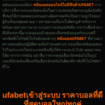
พนันบอลแบบเดิมๆ
พนันบอลออนไลน์ไม่มีขั่นต่ำUFABET
การ
บริการที่เก่าแก่และยังคงเน้นในความปลอดภัยตามกฎข้อบังคับ
ซึ่งขอให้จ่ายผลตอบแทนอย่างคุ้มค่าสมกับเป็นความถูกใจของ
ผู้รับเป็นเหตุผลตามมา หลายท่านเลือกเว็บผิดกฎสำหรับการ
พนันมาอย่างยาวนาน ระบบความปลอดภัยที่มากกว่าเพื่อนำมา
ซึ่งสิ่งเหล่านี้มาแน่นอนแล้วคุณจะเลือกพนันบอลกับแบบฟรี
เครดิตที่เว็บไซต์เว็บไซต์บอลต่างๆ
พนันบอลUFABET
ที่ท่านมา
ตรวจสอบต้องปฏิบัติตามข้อกำหนดต่างๆ ก่อนเลือกพนันบอลลง
ไปในประเภทใดประเภทหนึ่งเพื่อให้ทางและนำไปส คุณอาจจะ
ได้มาจากการพนัน อย่าลืมว่าหากคุณเลือกนักพนันไปในรูป
แบบที่นักพนันเสี่ยงหรือเลือกนักพนันไปผิดกติกาดังที่เว็บไซต์คา
สิโน
ufabetเข้าสู่ระบบ ราคาบอลที่ดี
ที่สุดบอลใหญ่ทุกคู่