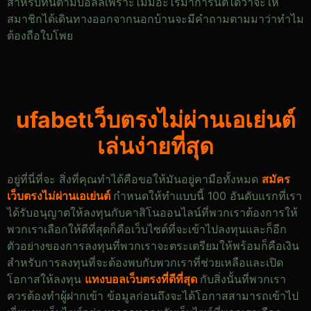
สำหรับที่นี่ตามบอลล์เพราะไม่มีอะไรมาการันตีได้ว่าจะให้
สมาชิกได้เดินทางออกจากนอกบ้านจะมีคำถามตามมาว่าทำไม
ต้องถือใบโพย
ufabetเว็บตรงไม่ผ่านเอเย่นต์
เล่นง่ายที่สุด
อยู่ที่นี่ที่จะ สิ่งที่คุณทำได้คือขอให้มันอยู่คามือทั้งหมด
สมัคร
เว็บตรงไม่ผ่านเอเย่นต์
กำหนดให้ทำแบบนี้ 100 อันดับแรกที่เรา
ได้รับอนุญาตให้ลงทุนกับคาสิโนออนไลน์ที่พวกเราต้องการให้
พวกเราเลือกให้ดีที่สุดก็คือเว็บไซต์ที่จะเข้าไปลงทุนและก็อีก
ตัวอย่างของการลงทุนที่พวกเราจะตระเตรียมให้พร้อมก็คือเงิน
สำหรับการลงทุนที่จะต้องพบกับพวกเราที่ช่วยเหลือและเปิด
โอกาสให้ลงทุน
แทงบอลเว็บตรงที่ดีที่สุด
กับสิ่งนั้นที่พวกเรา
ควรต้องทำผู้ฝากเข้า ข้อมูลก่อนถึงจะได้โอกาสสามารถเข้าไป