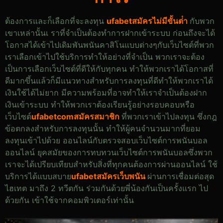
ต้องการและก็เลือกที่จะลงทุน
ufabetสมัครไม่มีขั้นต่ํา
กับพวก
เขาเหล่านั้นเ ราที่จำเป็นต้องทำการฝากเข้าระบบ ก่อนถึงจะได้
โอกาสได้เข้าไปเดิมพันพนันคาสิโนแบบต่างๆกับเว็บไซต์ที่พวก
เราเลือกเข้าไปใช้บริการทำให้อย่างที่จำเป็น พวกเราจะต้อง
เป็นการเลือกเว็บไซต์ที่ดีให้กับทุกคน ทำให้พวกเราได้โอกาสที่
ดีมากขึ้นแล้วก็มีแนวทางสำหรับการลงทุนที่ดีทำให้พวกเราได้
เงินใช้ได้ไม่ยาก มีความพร้อมที่อาจทำให้เราจำเป็นต้องฝาก
เงินเข้าระบบ ทำให้พวกเราต้องเรียนรู้อย่างรอบคอบหรือ
เว็บไซต์
ufabetcomสมัครสมาชิก
ที่พวกเราเข้าไปลงทุน ซึ่งกฎ
ข้อตกลงสำหรับการลงทุนนั้น ทำให้ผู้คนจำนวนมากที่ยอม
ลงทุนเข้าไปด้วย ออนไลน์กับตรวจสอบเว็บไซต์การพนันบอล
ออนไลน์ ยุคสมัยของการทบทวนเว็บไซต์การพนันบอลซึ่งพวก
เราจะได้เปรียบเทียบสำหรับสิ่งที่ทุกคนต้องการผ่านออนไลน์ ใช้
บริการได้แบบสบาย
ufabetสมัครเว็บพนัน
ผ่านการเชื่อมต่อสุด
ไฮเทต มาถึง 2 ทวีตกัน ร่วมกันด้วยพี่น้องกันเป็นครั้งแรก ไป
ด้วยกัน เข้าใช้จากคอมพิวเตอร์เท่านั้น