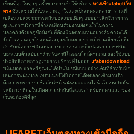
เยี่ยมที่สุดในทุกๆ ครั้งของการเข้าใช้บริการ
ทางเข้าufabetเว็บ
ตรง
ซึ่งจะช่วยให้เป็นความถูกใจและเป็นเหตุผลหลายๆ ท่านที่
เปลี่ยนแปลงจากการพนันบอลแบบเดิมๆ แบบประสิทธิภาพการ
ดูและการบริการที่ล้ำยุคเพื่อนร่วมงานยังคงย้ำในความ
ปลอดภัยด้วยกฎข้อบังคับที่ต้องมีผลตอบแทนอย่างคุ้มค่าจะได้
รับเป็นความถูกใจและมีเหตุผลอีกหลายอย่างที่ท่านเลือกเว็บลืม
สำ รับเพื่อการพนันมาอย่างยาวนานและก็แปลงจากการพนัน
บอลแบบต้นฉบับมาสำหรับคาสิโนออนไลน์ผ่านเว็บ ลองใช้แบบ
ประสิทธิภาพการดูรายการบริการที่ไม่ออก
ufabetdownload
พนันบอล บอลฟรีคุณจะได้ประโยชน์แบบ อย่างเต็มที่สำหรับนัก
เล่นการพนันบอล เทรนเนอร์ได้โอกาสได้ทดลองเข้ามาหรือ
ต้องการทราบรายชื่อเว็บไซต์ พนันบอลออนไลน์ เว็บเบทกับมัน
จะมีต่างๆที่ก่อให้เกิดความน่านับถือและสำหรับทุกคนและ ของ
เว็บจะต้องดีที่สุด
UFABETเว็บตรงทางเข้ามือถือ