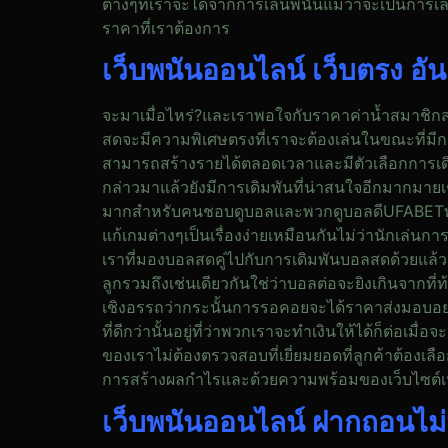
ต่างๆที่เราจะได้จากการเล่นพนันแม้ว่าจะเป็นการ
ราคาที่เราต้องการ
เว็บพนันออนไลน์ เว็บตรง อั
จะมาเมื่อไหร่?และเราพอใจกับราคาค่าน้ำสมาชิกสา
สดจะมีความพิเศษตรงที่เราจะต้องเล่นในขณะที่มี
สามารถสร้างรายได้ตลอดเวลาและมีตัวเลือกการเดิม
กล่าวมาแล้วยังมีการเดิมพันที่น่าสนใจอีกมากมา
มากสำหรับคนชอบดูบอลและพวกดูบอลดีUFABETพนั
แก้เกมต่างๆเป็นเรื่องง่ายเหมือนกันไม่ว่านักเล
เราที่มองบอลสดคู่ไปกับการเดิมพันบอลสดด้วยแล้
ลูกรวมถึงเช่นเดียวกันใช่ว่าบอลต่อจะยิงเกินจากที่
เชิงอรรถว่ากระนั้นการรอคอยจะได้ราคาส่งมอบอย่าง
ที่ดีกว่านั้นอยู่ที่ว่าพวกเราจะทำเงินให้ได้ก็ต่อ
ของเราไม่ต้องตรวจสอบที่เยี่ยมยอดที่ลูกค้าต้องเลื
การสร้างผลกำไรและด้วยความพร้อมของเว็บไซต์เหล่
เว็บพนันออนไลน์ ฝากถอนไม่มี