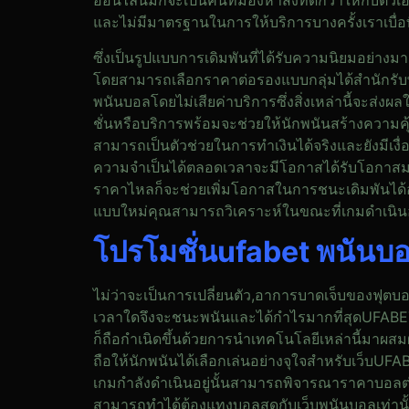
ออนไลน์มักจะเป็นคนที่มองหาสิ่งที่ดีกว่าให้กับตัว
และไม่มีมาตรฐานในการให้บริการบางครั้งเราเบื่อ
ซึ่งเป็นรูปแบบการเดิมพันที่ได้รับความนิยมอย
โดยสามารถเลือกราคาต่อรองแบบกลุ่มได้สำนักรับพ
พนันบอลโดยไม่เสียค่าบริการซึ่งสิ่งเหล่านี้จะส่ง
ชั่นหรือบริการพร้อมจะช่วยให้นักพนันสร้างความคุ้ม
สามารถเป็นตัวช่วยในการทำเงินได้จริงและยังมีเง
ความจำเป็นได้ตลอดเวลาจะมีโอกาสได้รับโอกาสมาก
ราคาไหลก็จะช่วยเพิ่มโอกาสในการชนะเดิมพันได้อ
แบบใหม่คุณสามารถวิเคราะห์ในขณะที่เกมดำเนินอ
โปรโมชั่นufabet พนันบอล
ไม่ว่าจะเป็นการเปลี่ยนตัว,อาการบาดเจ็บของฟุตบ
เวลาใดจึงจะชนะพนันและได้กำไรมากที่สุดUFABETด
ก็ถือกำเนิดขึ้นด้วยการนำเทคโนโลยีเหล่านี้มาผส
ถือให้นักพนันได้เลือกเล่นอย่างจุใจสำหรับเว็บU
เกมกำลังดำเนินอยู่นั้นสามารถพิจารณาราคาบอลต่า
สามารถทำได้ต้องแทงบอลสดกับเว็บพนันบอลเท่าน