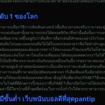
เล่นบอลล่วงหน้าก็ตามเราแทบไม่ได้ราคาต่อรองอย่างที่ต้องการแ
นดับ 1 ของโลก
มารถเลือกวิธีการเดิมพันล่วงหน้าเผื่อถึงเวลาแข่งจริงเราอาจจะย
การแข่งขันเท่านั้นสามารถแทงได้ตลอด90นาทีเท่านั้นดังนั้นการแ
พันมากมายขึ้นอยู่กับว่าทีมที่เราเลือกเล่นมีลักษณะอย่างไร?แ
ยเช่นทีมไหนเตะบอลก่อนทีมใดได้ใบแดงก่อนทายว่าทีมใดทำประตูแ
นบอลสดคุณจะต้องเคารพการให้คะแนนแก้ไขเกมหรือไม่ก็สามารถท
่นการพนันจะเล่นในราคาไหนก็ตามที่คุณจะได้เล่นบอลสดพวกเราไม่
วก็เป็นอีกที่พวกเราจะหาเงินกับบอลเหมือนกันนี้การขอราคาต่อร
ท้าทายอยู่แล้วขาดทุนน้อยลงกระนั้นแม้พวกเราจะเล่นตั้งแต่ก่อนที่
การเล่นที่ราคาต่อป็อปอัพเสมอพวกเราก็เสียเพียงครึ่งเดียวมัสกร
เมื่อจะช่วยให้ของนักพนันบอลสดกลับมามีอยู่ก็สิ่งเดียวกันUFABETวิธ
อกเว็บไซต์ที่ดีด้วยการปิ้งของเราที่UFABETเลือกเปิดโอกาสให้เล่นกั
านี้มีใครบ้างที่ล้ำยุคดีพร้อมในการเก็งกำไรให้พวกเราสามารถแป
ขั้นต่ำ เว็บพนันบอลดีที่สุดpantip