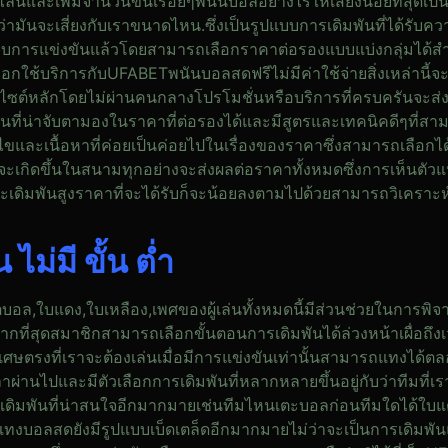
เพิ่มจำนวนขึ้นเรื่อยๆพนันบอลอย่างไรให้เสี่ยงน้อยที่สุดเป็นที่
รู้ว่ามันจะเสี่ยงกับเราขนาดไหน.ซึ่งเป็นรูปแบบการเดิมพันที่ได้
จบการแข่งขันแล้วโดยสามารถเลือกราคาต่อรองแบบแบ่งกลุ่มได้ส
ือกใช้บริการกับUFABETพนันบอลสดฟรีไม่มีค่าใช้จ่ายสิ่งเหล่านี้จะ
็บไซต์หลักโดยไม่ผ่านคนกลางโปรโมชั่นหรือบริการที่ครบครันจะ
็บพนันที่น่าจับตามองในราคาที่ต่อรองได้และมีสูตรและเทคนิคดีๆที่สา
ไขและเนื้อหาที่ค่อยเป็นค่อยไปในเรื่องของราคาซึ่งสามารถเลือ
รจะเกิดขึ้นในสนามทุกอย่างจะส่งผลต่อราคาทั้งหมดซึ่งการเห็
สชนะเดิมพันสูงราคาที่จะได้รับก็จะน้อยลงตามไปด้วยสามารถวิเคร
ม่มี ขั้น ต่ำ
ตบอล,ใบแดง,ใบเหลือง,เพศของผู้เล่นทั้งหมดนี้มีส่วนช่วยในการพิ
ี่สุดสมาชิกสามารถเลือกขั้นตอนการเดิมพันได้ล่วงหน้าเผื่อถึง
ศษตรงที่เราจะต้องเล่นเมื่อมีการแข่งขันเท่านั้นสามารถแทงได้ต
่านไปและมีตัวเลือกการเดิมพันที่หลากหลายขึ้นอยู่กับว่าทีมที่เร
เดิมพันที่น่าสนใจอีกมากมายเช่นทีมไหนเตะบอลก่อนทีมใดได้ใบ
ทงบอลสดยังมีรูปแบบเบ็ดเตล็ดอีกมากมายไม่ว่าจะเป็นการเดิมพั