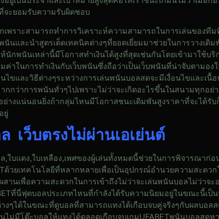
เองอยู่เป็นประจำและเป้าหมายสูงสุดคือให้เราชนะเกมนี้ไม่ว่าเมื่อ
ที่จะยอมรับความรับผิดชอบ
่างมากเพราะสามารถทำการวิเคราะห์ความสามารถในการเล่นของทีม
นันและนำสูตรเด็ดเทคนิคต่างๆที่ยอดเยี่ยมมาช่วยในการวางเดิม
ผลให้นักพนันเหล่านี้มีโอกาสทำเงินได้สูงที่สุดเช่นกันโดยเข้ามาใ
ค่าในการทำเงินกับเว็บพนันซึ่งถือว่าเป็นเว็บพนันที่น่าจับตามองใน
ื่อนไขและวิธีต่างๆระหว่างการเล่นพนันบอลสดจะมีเงื่อนไขและเน
กว่าการพนันทั่วๆไปเพราะไม่ว่าจะเกิดอะไรขึ้นในสนามทุกอย่างล้
ย่างแน่นอนยิ่งถ้ากลุ่มไหนมีโอกาสชนะเดิมพันสูงราคาที่จะได้ร
ยู่
 เว็บตรงไม่ผ่านเอเย่นต์
อล,ใบแดง,ใบเหลือง,เพศของผู้เล่นทั้งหมดนี้ช่วยในการพิจารณาก่อ
้วยเทคโนโลยีที่หลากหลายเพื่อเป็นอุปกรณ์อำนวยความสะดวกในการ
มผสานเพื่อความสะดวกในการเข้าถึงไม่ว่าจะเล่นพนันบอลไม่ว่าจะอ
FABETที่นี่ฟุตบอลประเภทไหนที่กำลังได้รับความนิยมอยู่ในขณะนี้
งๆได้ในขณะที่ดูบอลที่สามารถแทงได้เกือบจบคู่จริงๆกับผลบอลสดว
ั้นไม่มีโต๊ะบอลให้แทงได้ตลอดเกือบจบเกมUFABETพนันบอลสดหาก