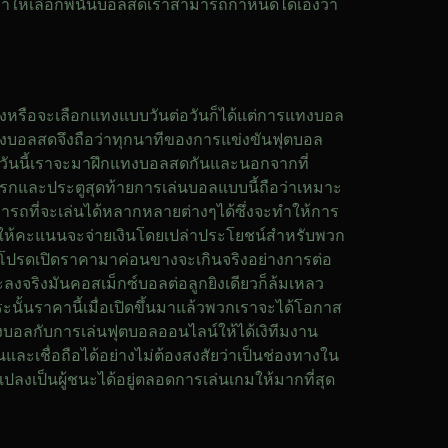
ต่ถ้าให้เลือกพนันบอลสดเราสามารถกำหนดได้เองว่า
ุ่งหรือจะเลือกแทงแบบวันต่อวันก็ได้แต่การแทงบอล
ทงบอลสดจึงถือว่าทุกนาทีของการแข่งขันฟุตบอล
ละวันนี้เราจะมาฝึกแทงบอลสดกันและนอกจากที่
รกและประตูสุดท้ายการเล่นบอลแบบนี้ถือว่าเหมาะ
ี่จะเล่นได้หลากหลายต่างๆได้ซึ่งจะทำให้การ
ได้ให้คะแนนจะจ่ายเงินโดยเปล่าประโยชน์สำหรับพวก
องโปรดเปิดราคามาค่อนขางจะเกินจริงอย่างการต่อ
จะลงจริงมันคอสเม็กซ์บอลต่อลูกยิงเดียวก็ล้มเหลว
ะนั้นราคานี้เมื่อเปิดขึ้นมาแล้วพวกเราจะได้โอกาส
ีแทงบอลกับการเล่นฟุตบอลออนไลน์ให้ได้เงิทีมงาน
นและเชื่อถือได้อย่างไม่ต้องสงสัยว่าเป็นช่องทางใน
ลงเป็นผู้ชนะได้อยู่ตลอดการเล่นเกมให้มากที่สุด