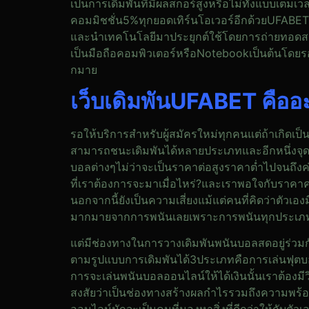
เป็นการเดิมพันที่มีผลสกอร์สูงหรือไม่ทั้งแบบเต็
คอมมิชชั่น5%ทุกยอดเทิร์นโอเวอร์อีกด้วยUFABE
และนำเทคโนโลยีมาประยุกต์ใช้โดยการถ่ายทอดสดกา
เป็นมือถือคอมพิวเตอร์หรือNotebookเป็นต้นโดยรอ
กมาย
เว็บเดิมพันUFABET คืออ
รอให้บริการสำหรับผู้สมัครใหม่ทุกคนแต่ถ้าเกิดเ
สามารถชนะเดิมพันได้หลายประเภทและอีกหนึ่งจุด
บอลต่างๆไม่ว่าจะเป็นราคาต่อสูงราคาต่ำไปจนถึ
ที่เราต้องการจะมาเมื่อไหร่?และเราพอใจกับราคาค
นอกจากนี้ยังเป็นความเสี่ยงแม้แต่คนที่คิดว่าตัวเ
มากมายจากการพนันเลยเพราะการพนันทุกประเภทก
แต่มีช่องทางในการวางเดิมพันพนันบอลสดอยู่ร
ตามรูปแบบการเดิมพันได้3ประเภทคือการเล่นฟุตบ
การจะเล่นพนันบอลออนไลน์ให้ได้เงินนั้นเราต้องมีวิ
สงสัยว่าเป็นช่องทางสร้างผลกำไรรวมถึงความพร้อมข