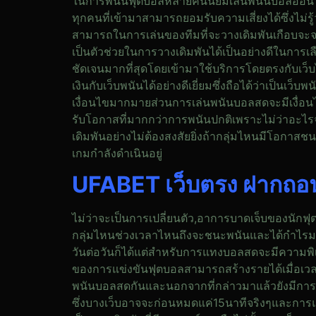
ในการพนันฟุตบอลหลายคนนิยมเล่นพนันบอลออนไลน์และ
ทุกคนที่เข้ามาสามารถยอมรับความเสี่ยงได้ซึ่งไม่
สามารถในการเล่นของทีมที่จะวางเดิมพันเกือบจะ
เป็นตัวช่วยในการวางเดิมพันได้เป็นอย่างดีในการเล
ชัดเจนมากที่สุดโดยเข้ามาใช้บริการโดยตรงกับเว
เงินกับเว็บพนันได้อย่างดีเยี่ยมซึ่งถือได้ว่าเป็นเว
เงื่อนไขมากมายส่วนการเล่นพนันบอลสดจะมีเงื่อน
รับโอกาสที่มากกว่าการพนันปกติเพราะไม่ว่าอะไ
เดิมพันอย่างไม่ต้องสงสัยยิ่งถ้ากลุ่มไหนมีโอกา
เกมกำลังดำเนินอยู่
UFABET เว็บตรง ฝากถอน ไ
ไม่ว่าจะเป็นการเปลี่ยนตัว,อาการบาดเจ็บของนักฟุ
กลุ่มไหนช่วงเวลาไหนถึงจะชนะพนันและได้กำไรมากท
วันต่อวันก็ได้แต่สำหรับการแทงบอลสดจะมีความพิเ
ของการแข่งขันฟุตบอลสามารถสร้างรายได้เมื่อเวลาผ
พนันบอลสดกันและนอกจากที่กล่าวมาแล้วยังมีการ
ซึ่งบางเว็บอาจจะก่อนหมดแค่15นาทีจริงๆและการแ